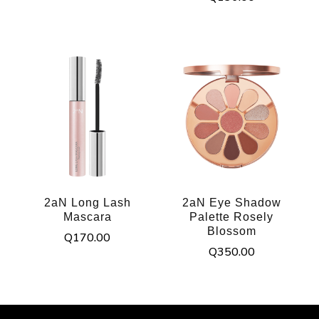
2aN Long Lash
2aN Eye Shadow
Mascara
Palette Rosely
Blossom
Q
170.00
Q
350.00