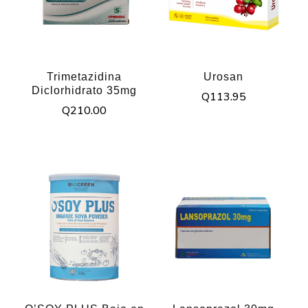
Trimetazidina
Urosan
Diclorhidrato 35mg
Q
113.95
Q
210.00