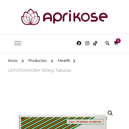
0
Inicio
Productos
Health
LEVOFLOXACINA 500mg Tabletas