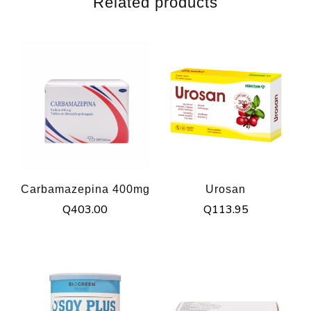
Related products
Carbamazepina 400mg
Urosan
Q
403.00
Q
113.95